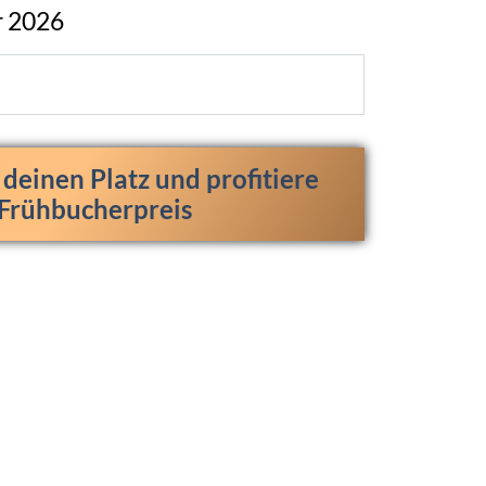
r 2026
t deinen Platz und profitiere
Frühbucherpreis