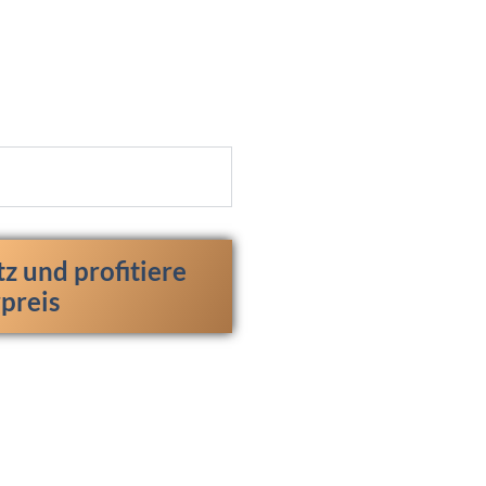
tz und profitiere
preis