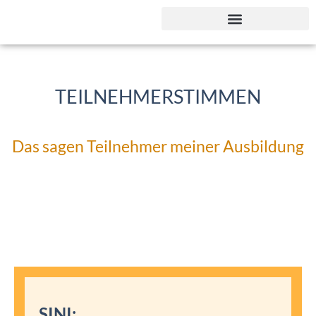
Was ist Lichtschamanismus?
Meine Ausbildungsphilosoph
TEILNEHMERSTIMMEN
Das sagen Teilnehmer meiner Ausbildung
SINI: