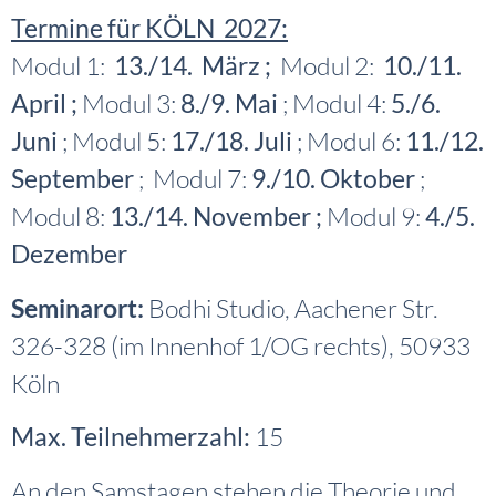
Termine für KÖLN 2027:
Modul 1:
13./14. März ;
Modul 2:
10./11.
April ;
Modul 3:
8./9. Mai
; Modul 4:
5./6.
Juni
; Modul 5:
17./18. Juli
; Modul 6:
11./12.
September
; Modul 7:
9./10. Oktober
;
Modul 8:
13./14. November ;
Modul 9:
4./5.
Dezember
Seminarort:
Bodhi Studio,
Aachener Str.
326-328 (
im Innenhof 1/OG rechts),
50933
Köln
Max. Teilnehmerzahl:
15
An den Samstagen stehen die Theorie und