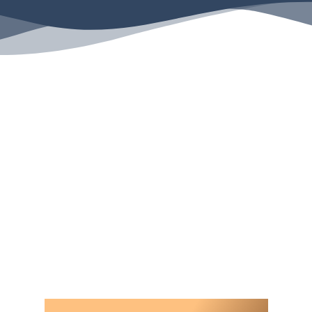
DU HAST INTERESSE?
DU MÖCHTEST DICH AM
LIEBSTEN GLEICH
ANMELDEN?
Lass uns zunächst in einem
telefonischen Vorgespräch herausfinden
und hineinspüren, ob die Verbindung
zwischen uns stimmt und ob Du für diese
Jahresausbildung geeignet bist.