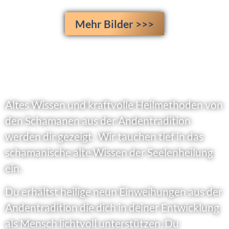
Mehr Bilder >>>
Altes Wissen und kraftvolle Heilmethoden von
den Schamanen aus der Andentradition
werden dir gezeigt. Wir tauchen tief in das
schamanische alte Wissen der Seelenheilung
ein.
Du erhältst heilige neun Einweihungen aus der
Andentradition die dich in deiner Entwicklung
als Mensch lichtvoll unterstützen. Du