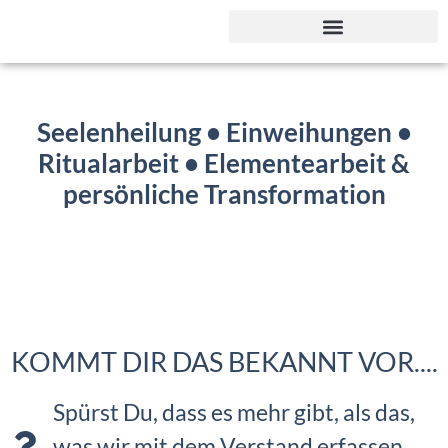
Was ist Lichtschamanismus?
Meine Ausbildungsphilosoph
Seelenheilung • Einweihungen •
Ritualarbeit • Elementearbeit &
persönliche Transformation
KOMMT DIR DAS BEKANNT VOR....
Spürst Du, dass es mehr gibt, als das,
was wir mit dem Verstand erfassen