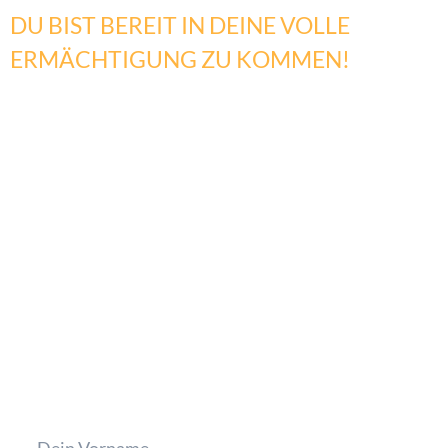
DU BIST BEREIT IN DEINE VOLLE
ERMÄCHTIGUNG ZU KOMMEN!
Wir werden uns in dieser Jahresausbildung
in einem sicheren Raum bewegen, doch
bedenke , dass Du in dieser
Intensivausbildung sowohl mit den
lichtvollsten als auch mit den dunkelsten
Wesenheiten in Kontakt kommen kannst!
Es braucht Deine klare Entscheidung, diesen
Weg zu gehen. Prüfe Dich, ob Du bereit bist,
Dich darauf einzulassen.