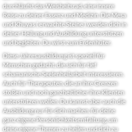
durchläufst das Weisheitsrad, eine innere
Reise zu deiner Essenz und Medizin. Die Mesa
und Khuyas ( erwachte Steine ) werden dich in
deiner Heilung und Ausbildung unterstützen
und begleiten. Du wirst zum Erdenhüter.
Diese Jahresausbildung ist speziell für
Menschen gedacht, die sich für tief
schamanische Seelenheilarbeit interessieren.
Auch für Therapeuten, die an ihre Grenzen
stoßen und noch ganzheitlicher ihre Klienten
unterstützen wollen. Du kannst aber auch die
Ausbildung nur für dich machen, für deine
ganz eigene Persönlichkeitsentfaltung, um
deine eigene Themen zu heilen und dich zu